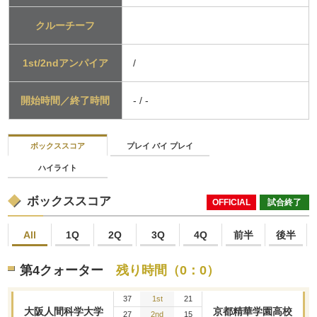
クルーチーフ
1st/2ndアンパイア
/
開始時間／終了時間
- / -
ボックススコア
プレイ バイ プレイ
ハイライト
ボックススコア
OFFICIAL
試合終了
All
1Q
2Q
3Q
4Q
前半
後半
第4クォーター
残り時間（0：0）
37
1st
21
大阪人間科学大学
京都精華学園高校
27
2nd
15