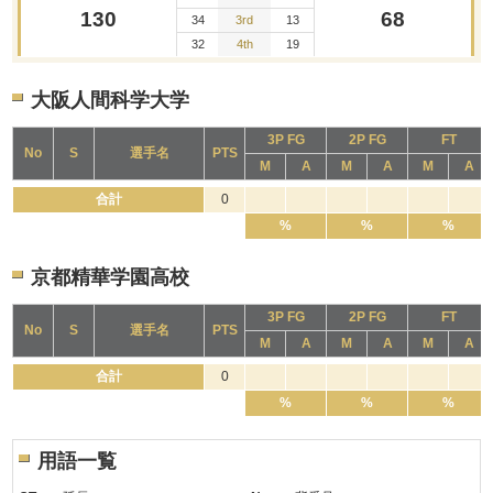
130
68
34
3rd
13
32
4th
19
大阪人間科学大学
3P FG
2P FG
FT
No
S
選手名
PTS
M
A
M
A
M
A
合計
0
%
%
%
京都精華学園高校
3P FG
2P FG
FT
No
S
選手名
PTS
M
A
M
A
M
A
合計
0
%
%
%
用語一覧