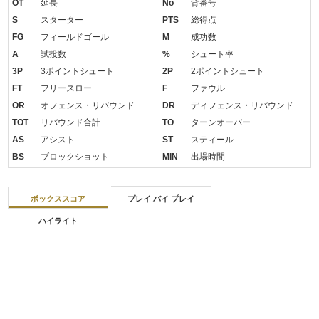
OT
延長
No
背番号
S
スターター
PTS
総得点
FG
フィールドゴール
M
成功数
A
試投数
%
シュート率
3P
3ポイントシュート
2P
2ポイントシュート
FT
フリースロー
F
ファウル
OR
オフェンス・リバウンド
DR
ディフェンス・リバウンド
TOT
リバウンド合計
TO
ターンオーバー
AS
アシスト
ST
スティール
BS
ブロックショット
MIN
出場時間
ボックススコア
プレイ バイ プレイ
ハイライト