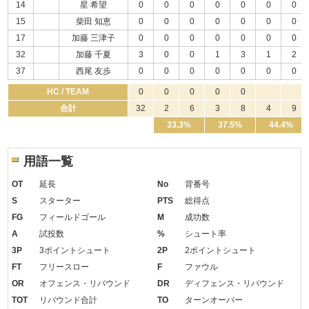
14
星 希望
0
0
0
0
0
0
0
15
柴田 知恵
0
0
0
0
0
0
0
17
加藤 三津子
0
0
0
0
0
0
0
32
加藤 千夏
3
0
0
1
3
1
2
37
西尾 友歩
0
0
0
0
0
0
0
HC / TEAM
0
0
0
0
0
合計
32
2
6
3
8
4
9
33.3%
37.5%
44.4%
用語一覧
OT
延長
No
背番号
S
スターター
PTS
総得点
FG
フィールドゴール
M
成功数
A
試投数
%
シュート率
3P
3ポイントシュート
2P
2ポイントシュート
FT
フリースロー
F
ファウル
OR
オフェンス・リバウンド
DR
ディフェンス・リバウンド
TOT
リバウンド合計
TO
ターンオーバー