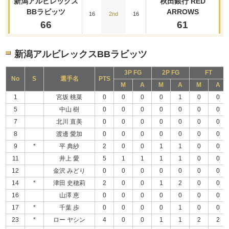
新潟アルビレックス
秋田銀行 RED
BBラビッツ
ARROWS
16
2nd
16
66
61
新潟アルビレックスBBラビッツ
3P FG
2P FG
FT
No
S
選手名
PTS
M
A
M
A
M
A
1
宮坂 桃菜
0
0
0
0
1
0
0
5
中山 樹
0
0
0
0
0
0
0
7
北川 直美
0
0
0
0
0
0
0
8
渡邊 愛加
0
0
0
0
0
0
0
9
*
平 典紗
2
0
0
1
1
0
0
11
井上 愛
5
1
1
1
1
0
0
12
金沢 みどり
0
0
0
0
0
0
0
14
*
津田 史穂莉
2
0
0
1
2
0
0
16
山澤 恵
0
0
0
0
0
0
0
17
*
千葉 歩
0
0
0
0
1
0
0
23
*
ロー ヤシン
4
0
0
1
1
2
2