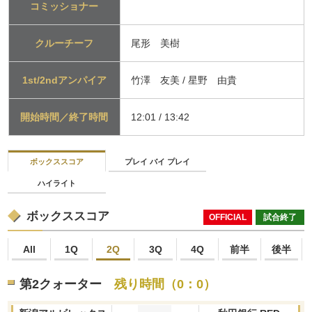
コミッショナー
クルーチーフ
尾形 美樹
1st/2ndアンパイア
竹澤 友美 / 星野 由貴
開始時間／終了時間
12:01 / 13:42
ボックススコア
プレイ バイ プレイ
ハイライト
ボックススコア
OFFICIAL
試合終了
All
1Q
2Q
3Q
4Q
前半
後半
第2クォーター
残り時間（0：0）