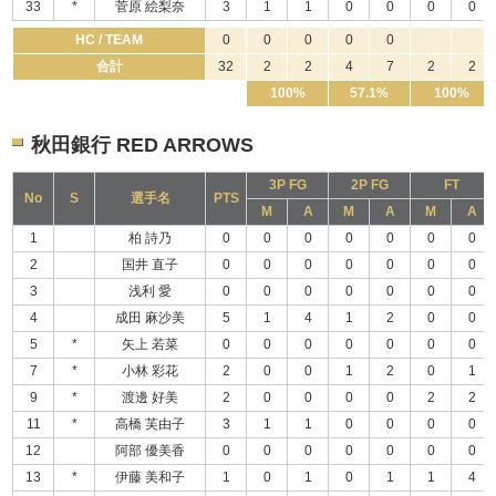
33
*
菅原 絵梨奈
3
1
1
0
0
0
0
HC / TEAM
0
0
0
0
0
合計
32
2
2
4
7
2
2
100%
57.1%
100%
秋田銀行 RED ARROWS
3P FG
2P FG
FT
No
S
選手名
PTS
M
A
M
A
M
A
1
柏 詩乃
0
0
0
0
0
0
0
2
国井 直子
0
0
0
0
0
0
0
3
浅利 愛
0
0
0
0
0
0
0
4
成田 麻沙美
5
1
4
1
2
0
0
5
*
矢上 若菜
0
0
0
0
0
0
0
7
*
小林 彩花
2
0
0
1
2
0
1
9
*
渡邊 好美
2
0
0
0
0
2
2
11
*
高橋 芙由子
3
1
1
0
0
0
0
12
阿部 優美香
0
0
0
0
0
0
0
13
*
伊藤 美和子
1
0
1
0
1
1
4