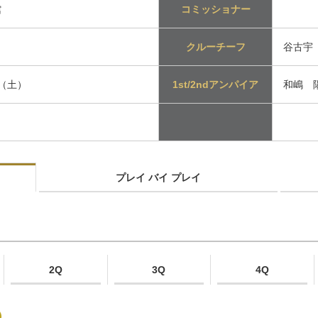
館
コミッショナー
クルーチーフ
谷古宇
日（土）
1st/2ndアンパイア
和嶋 陽
プレイ バイ プレイ
2Q
3Q
4Q
）