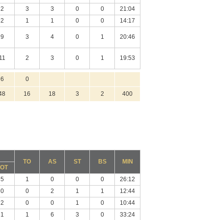
2
3
3
0
0
21:04
2
1
1
0
0
14:17
9
3
4
0
1
20:46
11
2
3
0
1
19:53
6
0
48
16
18
3
2
400
TO
AS
ST
BS
MIN
TOT
5
1
0
0
0
26:12
0
0
2
1
1
12:44
2
0
0
1
0
10:44
1
1
6
3
0
33:24