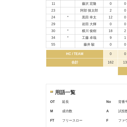
11
藤沢 宏隆
0
0
23
阿部 慎太郎
2
0
24
*
黒田 幸太
12
0
29
岩田 大輝
0
0
30
*
横川 俊樹
18
2
34
*
工藤 卓哉
9
1
55
藤井 駿
0
0
HC / TEAM
0
0
合計
162
13
用語一覧
OT
延長
No
背番
M
成功数
A
試投
FT
フリースロー
F
ファ