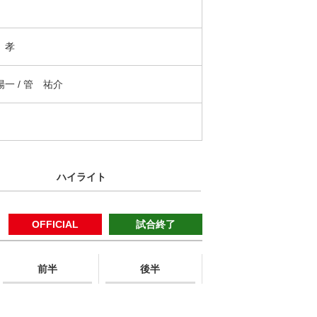
 孝
一 / 管 祐介
ハイライト
OFFICIAL
試合終了
前半
後半