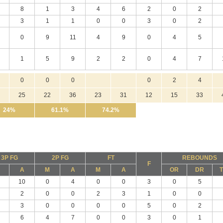
8
1
3
4
6
2
0
2
3
1
1
0
0
3
0
2
0
9
11
4
9
0
4
5
1
5
9
2
2
0
4
7
0
0
0
0
2
4
25
22
36
23
31
12
15
33
24%
61.1%
74.2%
3P FG
2P FG
FT
REBOUNDS
F
A
M
A
M
A
OR
DR
10
0
4
0
0
3
0
5
2
0
0
2
3
1
0
0
3
0
0
0
0
5
0
2
6
4
7
0
0
3
0
1