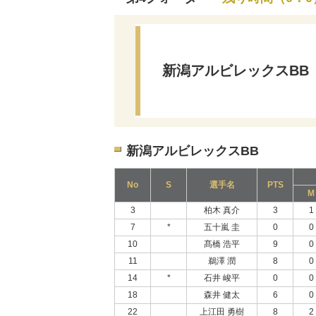
新潟アルビレックスBB
新潟アルビレックスBB
No
S
選手名
PTS
M
3
柏木 真介
3
1
7
*
五十嵐 圭
0
0
10
髙橋 浩平
9
0
11
鵜澤 潤
8
0
14
*
石井 峻平
0
0
18
森井 健太
6
0
22
上江田 勇樹
8
2