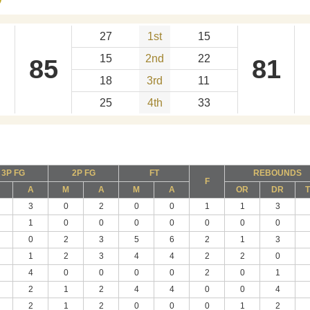
27
1st
15
15
2nd
22
85
81
18
3rd
11
25
4th
33
3P FG
2P FG
FT
REBOUNDS
F
A
M
A
M
A
OR
DR
3
0
2
0
0
1
1
3
1
0
0
0
0
0
0
0
0
2
3
5
6
2
1
3
1
2
3
4
4
2
2
0
4
0
0
0
0
2
0
1
2
1
2
4
4
0
0
4
2
1
2
0
0
0
1
2