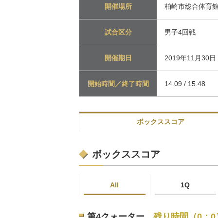
開催場所
柏崎市総合体育
試合区分
男子4回戦
開催期日
2019年11月30
開始時間／終了時間
14:09 / 15:48
ボックススコア
ボックススコア
All
1Q
第4クォーター
残り時間（0：0