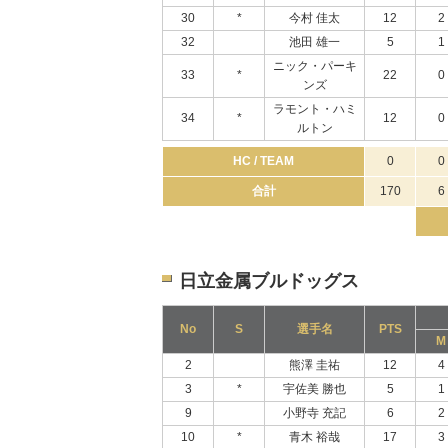
30
*
今村 佳太
12
2
32
池田 雄一
5
1
ニック・パーキ
33
*
22
0
ンズ
ラモント・ハミ
34
*
12
0
ルトン
HC / TEAM
0
0
合計
170
6
日立金属ブルドッグス
No
S
選手名
PTS
M
2
熊澤 圭祐
12
4
3
*
宇佐美 勝也
5
1
9
小野寺 充記
6
2
10
*
青木 裕哉
17
3