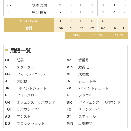
25
坂本 美樹
4
0
0
2
3
0
0
51
中野 由希
6
0
0
2
2
2
2
HC / TEAM
0
0
0
0
0
合計
164
6
25
25
42
14
19
24%
59.5%
73.7%
用語一覧
OT
延長
No
背番号
S
スターター
PTS
総得点
FG
フィールドゴール
M
成功数
A
試投数
%
シュート率
3P
3ポイントシュート
2P
2ポイントシュート
FT
フリースロー
F
ファウル
OR
オフェンス・リバウンド
DR
ディフェンス・リバウンド
TOT
リバウンド合計
TO
ターンオーバー
AS
アシスト
ST
スティール
BS
ブロックショット
MIN
出場時間