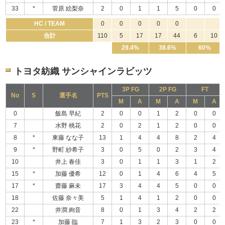
33
*
菅原 絵梨奈
2
0
1
1
5
0
0
HC / TEAM
0
0
0
0
0
合計
110
5
17
17
44
6
10
29.4%
38.6%
60%
トヨタ紡織 サンシャインラビッツ
3P FG
2P FG
FT
No
S
選手名
PTS
M
A
M
A
M
A
0
飯島 早紀
2
0
0
1
2
0
0
7
水野 桃花
2
0
2
1
2
0
0
8
*
東藤 なな子
13
1
4
4
8
2
4
9
*
野町 紗希子
3
0
5
0
2
3
4
10
井上 春佳
3
0
1
1
3
1
2
15
*
加藤 優希
12
0
1
4
6
4
5
17
*
齋藤 麻未
17
3
4
4
5
0
0
18
佐藤 奈々美
5
1
4
1
2
0
0
22
井澗 絢音
8
0
1
3
4
2
2
23
*
加藤 臨
7
1
3
2
3
0
0