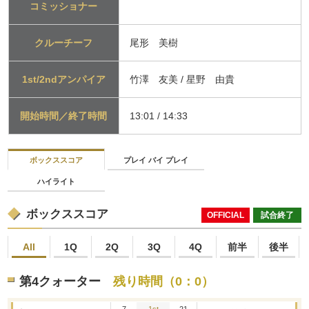
コミッショナー
クルーチーフ
尾形 美樹
1st/2ndアンパイア
竹澤 友美 / 星野 由貴
開始時間／終了時間
13:01 / 14:33
ボックススコア
プレイ バイ プレイ
ハイライト
ボックススコア
OFFICIAL
試合終了
All
1Q
2Q
3Q
4Q
前半
後半
第4クォーター
残り時間（0：0）
7
1st
21