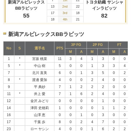
新潟アルビレックス
トヨタ紡織 サンシャ
13
2nd
22
BBラビッツ
インラビッツ
17
3rd
18
55
82
18
4th
21
新潟アルビレックスBBラビッツ
3P FG
2P FG
FT
No
S
選手名
PTS
M
A
M
A
M
A
1
*
宮坂 桃菜
11
3
4
1
3
0
0
5
*
中山 樹
5
0
0
1
3
3
4
7
北川 直美
6
0
1
3
5
0
2
8
*
渡邊 愛加
4
0
0
2
4
0
0
9
平 典紗
7
1
2
2
2
0
0
11
*
井上 愛
7
1
6
2
4
0
0
12
金沢 みどり
0
0
0
0
1
0
0
14
津田 史穂莉
1
0
0
0
1
1
2
16
山澤 恵
0
0
1
0
3
0
0
17
千葉 歩
8
0
2
4
7
0
0
23
ロー ヤシン
4
0
0
1
6
2
2