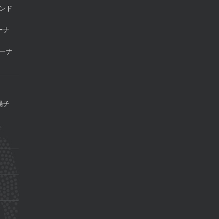
ンド
ーナ
ーナ
場チ