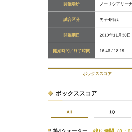
開催場所
ノーリツアリー
試合区分
男子4回戦
開催期日
2019年11月30
開始時間／終了時間
16:46 / 18:19
ボックススコア
ボックススコア
All
1Q
第4クォーター
残り時間（0：0