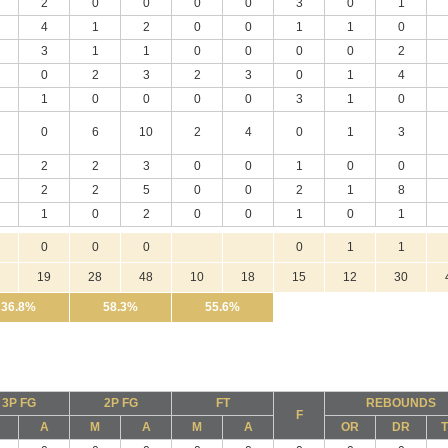
2
0
0
0
0
3
0
1
4
1
2
0
0
1
1
0
3
1
1
0
0
0
0
2
0
2
3
2
3
0
1
4
1
0
0
0
0
3
1
0
0
6
10
2
4
0
1
3
2
2
3
0
0
1
0
0
2
2
5
0
0
2
1
8
1
0
2
0
0
1
0
1
0
0
0
0
1
1
19
28
48
10
18
15
12
30
36.8%
58.3%
55.6%
3P FG
2P FG
FT
REBOUNDS
F
A
M
A
M
A
OR
DR