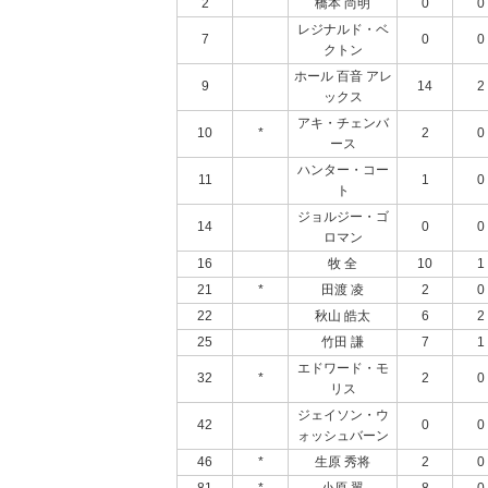
2
橋本 尚明
0
0
レジナルド・ベ
7
0
0
クトン
ホール 百音 アレ
9
14
2
ックス
アキ・チェンバ
10
*
2
0
ース
ハンター・コー
11
1
0
ト
ジョルジー・ゴ
14
0
0
ロマン
16
牧 全
10
1
21
*
田渡 凌
2
0
22
秋山 皓太
6
2
25
竹田 謙
7
1
エドワード・モ
32
*
2
0
リス
ジェイソン・ウ
42
0
0
ォッシュバーン
46
*
生原 秀将
2
0