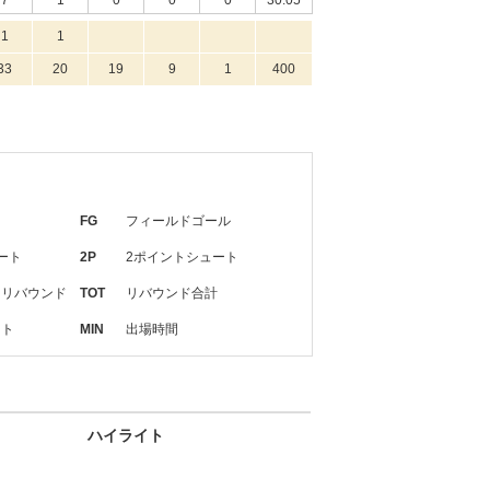
7
1
0
0
0
30:05
1
1
33
20
19
9
1
400
FG
フィールドゴール
ート
2P
2ポイントシュート
・リバウンド
TOT
リバウンド合計
ット
MIN
出場時間
ハイライト