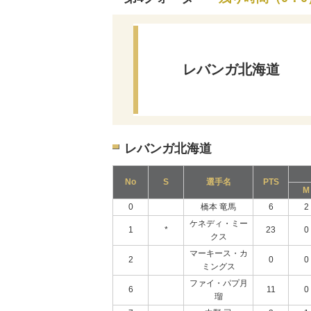
レバンガ北海道
レバンガ北海道
No
S
選手名
PTS
M
0
橋本 竜馬
6
2
ケネディ・ミー
1
*
23
0
クス
マーキース・カ
2
0
0
ミングス
ファイ・パプ月
6
11
0
瑠