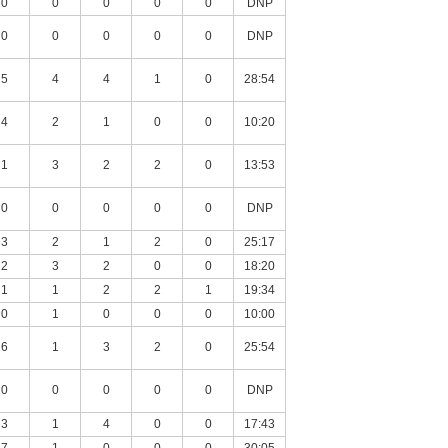
0
0
0
0
0
DNP
0
0
0
0
0
DNP
5
4
4
1
0
28:54
4
2
1
0
0
10:20
1
3
2
2
0
13:53
0
0
0
0
0
DNP
3
2
1
2
0
25:17
2
3
2
0
0
18:20
1
1
2
2
1
19:34
0
1
0
0
0
10:00
6
1
3
2
0
25:54
0
0
0
0
0
DNP
3
1
4
0
0
17:43