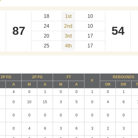
18
1st
10
24
2nd
10
87
54
20
3rd
17
25
4th
17
3P FG
2P FG
FT
REBOUNDS
F
A
M
A
M
A
OR
DR
4
0
1
0
0
1
0
1
0
10
15
3
5
0
4
6
0
0
0
0
0
0
0
0
0
4
6
3
6
3
2
3