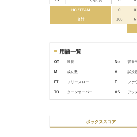
81
*
小原 翼
8
0
HC / TEAM
0
0
合計
108
6
用語一覧
OT
延長
No
背番
M
成功数
A
試投
FT
フリースロー
F
ファ
TO
ターンオーバー
AS
アシ
ボックススコア