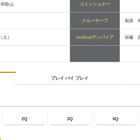
ナ和歌山
コミッショナー
クルーチーフ
相原 
日（土）
1st/2ndアンパイア
加藤 昌
プレイ バイ プレイ
2Q
3Q
4Q
）