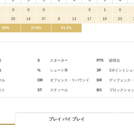
2
3
5
2
4
3
3
4
0
0
0
0
1
0
20
14
37
8
13
17
10
23
30%
37.8%
61.5%
号
S
スターター
PTS
総得点
数
%
シュート率
3P
3ポイントシュ
ウル
OR
オフェンス・リバウンド
DR
ディフェンス
スト
ST
スティール
BS
ブロックショ
プレイ バイ プレイ