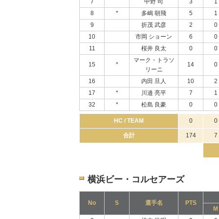
7
中野 司
3
1
8
*
多嶋 朝飛
5
1
9
折茂 武彦
2
0
10
市岡 ショーン
6
0
11
桜井 良太
0
0
マーク・トラソ
15
*
14
0
リーニ
16
内田 旦人
10
2
17
*
川邉 亮平
7
1
32
*
松島 良豪
0
0
HC / TEAM
0
0
合計
174
7
横浜ビー・コルセアーズ
No
S
選手名
PTS
M