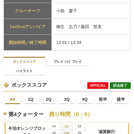
クルーチーフ
小島 慶子
1st/2ndアンパイア
柳生 志乃 / 藤田 悠美
開始時間／終了時間
12:01 / 13:34
ボックススコア
プレイ バイ プレイ
ハイライト
ボックススコア
OFFICIAL
試合終了
All
1Q
2Q
3Q
4Q
前半
後半
第4クォーター
残り時間（0：0）
14
1st
15
今治オレンジブロッ
滋賀銀行
10
2nd
25