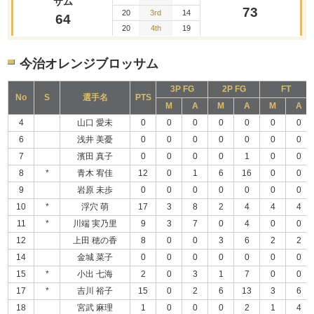
サム
73
20
3rd
14
64
20
4th
19
今治オレンジブロッサム
3P FG
2P FG
FT
No
S
選手名
PTS
M
A
M
A
M
A
4
山口 愛未
0
0
0
0
0
0
0
6
浅井 美憂
0
0
0
0
0
0
0
7
濱田 真子
0
0
0
0
1
0
0
8
*
青木 宥佳
12
0
1
6
16
0
0
9
岩原 未歩
0
0
0
0
0
0
0
10
*
浮穴 萌
17
3
8
2
4
4
4
11
*
川端 実乃里
9
3
7
0
4
0
0
12
上田 穂の香
8
0
0
3
6
2
2
14
金城 菜子
0
0
0
0
0
0
0
15
*
小出 七海
2
0
3
1
7
0
0
17
*
吉川 裕子
15
0
2
6
13
3
6
18
宮武 麻理
1
0
0
0
2
1
4