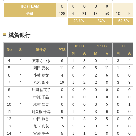
HC / TEAM
0
0
0
0
0
合計
128
6
21
18
53
10
16
28.6%
34%
62.5%
滋賀銀行
3P FG
2P FG
FT
No
S
選手名
PTS
M
A
M
A
M
A
4
*
伊藤 さつき
6
1
3
0
1
3
4
5
岡田 恵衣
11
0
0
5
11
1
2
6
*
小林 結女
4
0
4
2
6
0
0
7
*
八木 希沙
10
1
2
2
8
3
3
8
片岡 佑実子
0
0
0
0
0
0
0
9
中瀬 千晶
0
0
0
0
0
0
0
10
*
木村 仁美
6
0
0
3
5
0
1
11
阿久根 千尋
9
1
4
3
6
0
0
12
中田 鈴香
7
1
3
2
5
0
0
13
段下 真衣
15
5
7
0
2
0
0
14
*
宮崎 寧子
5
1
1
1
8
0
0