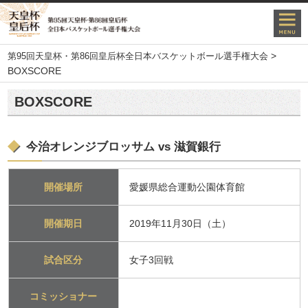
>
第95回天皇杯・第86回皇后杯全日本バスケットボール選手権大会
BOXSCORE
BOXSCORE
今治オレンジブロッサム vs 滋賀銀行
開催場所
愛媛県総合運動公園体育館
開催期日
2019年11月30日（土）
試合区分
女子3回戦
コミッショナー