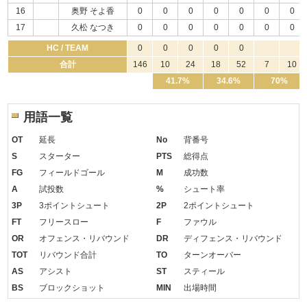
16
奥野 そよ香
0
0
0
0
0
0
0
17
久松 なつき
0
0
0
0
0
0
0
HC / TEAM
0
0
0
0
0
合計
146
10
24
18
52
7
10
41.7%
34.6%
70%
用語一覧
OT
延長
No
背番号
S
スターター
PTS
総得点
FG
フィールドゴール
M
成功数
A
試投数
%
シュート率
3P
3ポイントシュート
2P
2ポイントシュート
FT
フリースロー
F
ファウル
OR
オフェンス・リバウンド
DR
ディフェンス・リバウンド
TOT
リバウンド合計
TO
ターンオーバー
AS
アシスト
ST
スティール
BS
ブロックショット
MIN
出場時間