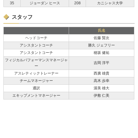
35
ジョーダン ヒース
208
カニシャス大学
スタッフ
氏名
ヘッドコーチ
佐藤 賢次
アシスタントコーチ
勝久 ジェフリー
アシスタントコーチ
穂坂 健祐
フィジカルパフォーマンスマネージャ
吉岡 淳平
ー
アスレティックトレーナー
西廣 雄貴
チームマネージャー
高木 歩幸
通訳
渥美 雄大
エキップメントマネージャー
伊敷 仁美