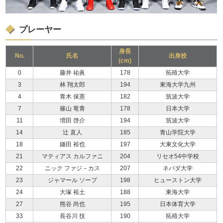
プレーヤー
身長
No.
氏名
出身校
(cm)
0
藤井 祐眞
178
拓殖大学
3
林 翔太郎
194
東海大学九州
4
青木 保憲
182
筑波大学
7
篠山 竜青
178
日本大学
11
増田 啓介
194
筑波大学
14
辻 直人
185
青山学院大学
18
鎌田 裕也
197
大東文化大学
21
マティアス カルファニ
204
リセオ54中学校
22
ニック ファジ－カス
207
ネバダ大学
23
ジャマール ソープ
198
ヒューストン大学
24
大塚 裕土
188
東海大学
27
熊谷 尚也
195
日本体育大学
33
長谷川 技
190
拓殖大学