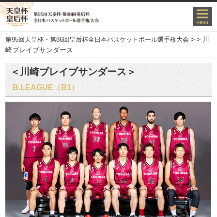
>
>
川
第95回天皇杯・第86回皇后杯全日本バスケットボール選手権大会
崎ブレイブサンダース
＜川崎ブレイブサンダース＞
B.LEAGUE（B1）