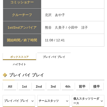
コミッショナー
クルーチーフ
北沢 あや子
1st/2ndアンパイア
熊谷 久美子 / 小田中 涼子
開始時間／終了時間
11:08 / 12:41
ボックススコア
プレイ バイ プレイ
ハイライト
プレイ バイ プレイ
All
1st
2nd
3rd
4th
前半
後半
個人スタッツリーダ
プレイ バイ プレイ
チームスタッツ
ース