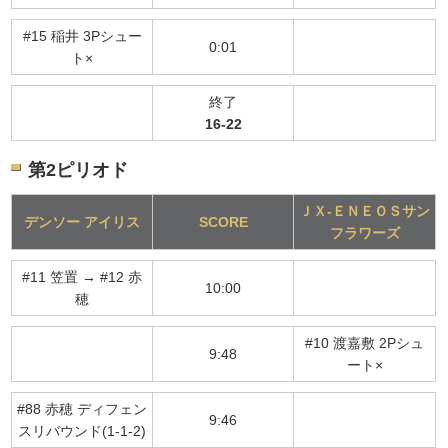
#15 稲井 3Pシュー
0:01
ト×
終了
16-22
第2ピリオド
ＪＸ-ＥＮＥＯＳサン
デンソー アイリス
SCORE
フラワーズ
#11 笠置 → #12 赤
10:00
穂
#10 渡嘉敷 2Pシュ
9:48
ート×
#88 赤穂 ディフェン
9:46
スリバウンド(1-1-2)